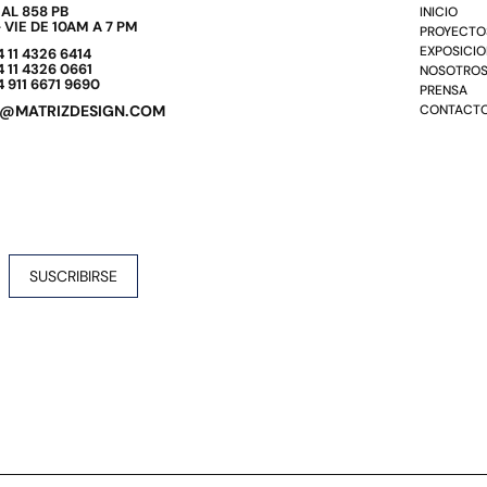
AL 858 PB
INICIO
 VIE DE 10AM A 7 PM
PROYECTO
EXPOSICI
4 11 4326 6414
4 11 4326 0661
NOSOTRO
4 911 6671 9690
PRENSA
O@MATRIZDESIGN.COM
CONTACT
SUSCRIBIRSE