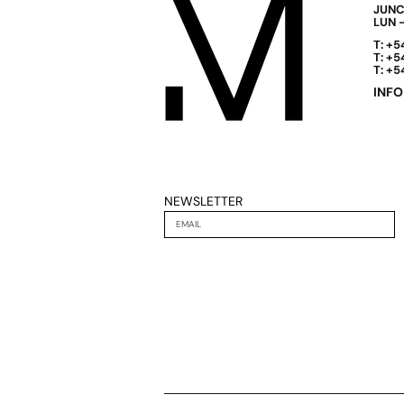
JUNC
LUN -
T: +5
T: +5
T: +5
INF
NEWSLETTER