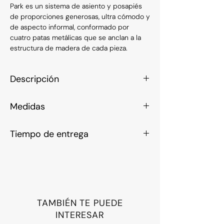
Park es un sistema de asiento y posapiés
de proporciones generosas, ultra cómodo y
de aspecto informal, conformado por
cuatro patas metálicas que se anclan a la
estructura de madera de cada pieza.
Descripción
Sillon con apoyapies tapizados de base
Medidas
metalica en terminacion pintada en
color gris grafito y almohadon de respaldo.
Sillon: 100cm x 90cm
Genero parra tapizar a cargo del cliente.
Tiempo de entrega
Apoyapies: 90cm x 50cm
80 - 90 dias.
TAMBIÉN TE PUEDE
INTERESAR