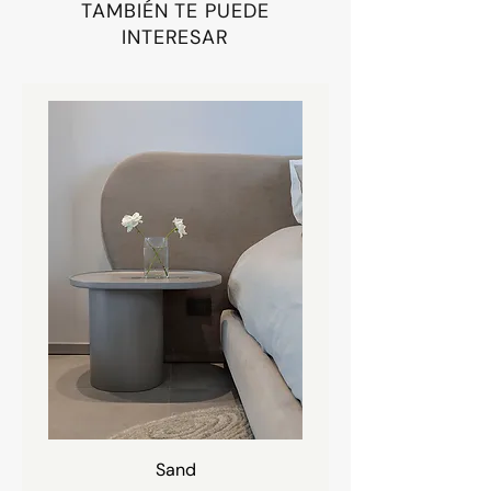
TAMBIÉN TE PUEDE
INTERESAR
Sand